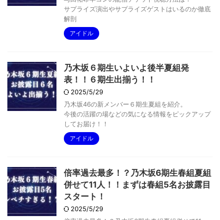
サプライズ演出やサプライズゲストはいるのか徹底
解剖
アイドル
乃木坂６期生いよいよ後半夏組発
表！！６期生出揃う！！
2025/5/29
乃木坂46の新メンバー６期生夏組を紹介。
今後の活躍の場などの気になる情報をピックアップ
してお届け！！
アイドル
倍率過去最多！？乃木坂6期生春組夏組
併せて11人！！まずは春組5名お披露目
スタート！
2025/5/29