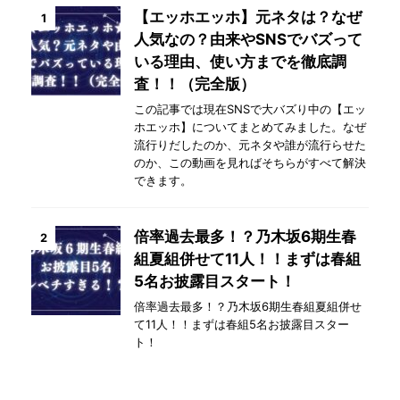
【エッホエッホ】元ネタは？なぜ
1
人気なの？由来やSNSでバズって
いる理由、使い方までを徹底調
査！！（完全版）
この記事では現在SNSで大バズり中の【エッ
ホエッホ】についてまとめてみました。なぜ
流行りだしたのか、元ネタや誰が流行らせた
のか、この動画を見ればそちらがすべて解決
できます。
倍率過去最多！？乃木坂6期生春
2
組夏組併せて11人！！まずは春組
5名お披露目スタート！
倍率過去最多！？乃木坂6期生春組夏組併せ
て11人！！まずは春組5名お披露目スター
ト！