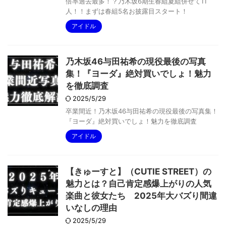
倍率過去最多！？乃木坂6期生春組夏組併せて11
人！！まずは春組5名お披露目スタート！
アイドル
乃木坂46与田祐希の現役最後の写真
集！『ヨーダ』絶対買いでしょ！魅力
を徹底調査
2025/5/29
卒業間近！乃木坂46与田祐希の現役最後の写真集！
『ヨーダ』絶対買いでしょ！魅力を徹底調査
アイドル
【きゅーすと】（CUTIE STREET）の
魅力とは？自己肯定感爆上がりの人気
楽曲と彼女たち 2025年大バズり間違
いなしの理由
2025/5/29