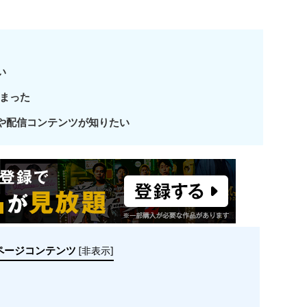
い
まった
金や配信コンテンツが知りたい
ページコンテンツ
[
非表示
]