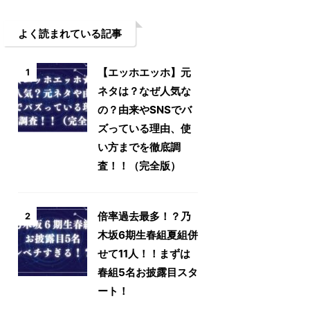
よく読まれている記事
【エッホエッホ】元
1
ネタは？なぜ人気な
の？由来やSNSでバ
ズっている理由、使
い方までを徹底調
査！！（完全版）
倍率過去最多！？乃
2
木坂6期生春組夏組併
せて11人！！まずは
春組5名お披露目スタ
ート！