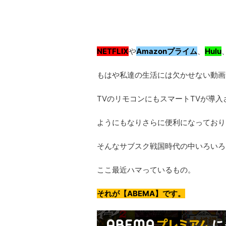
NETFLIX
や
Amazonプライム
、
Hulu
もはや私達の生活には欠かせない動画
TVのリモコンにもスマートTVが導
ようにもなりさらに便利になっており
そんなサブスク戦国時代の中いろいろ
ここ最近ハマっているもの。
それが【ABEMA】です。