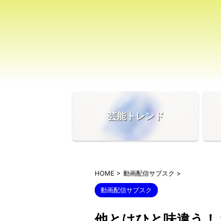
芸能トレンド
HOME
>
動画配信サブスク
>
動画配信サブスク
他とはひと味違う！