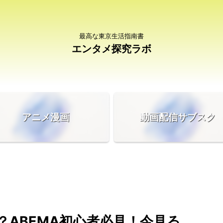
最高な東京生活指南書
エンタメ探究ラボ
アニメ漫画
動画配信サブスク
？ABEMA初心者必見！今見る