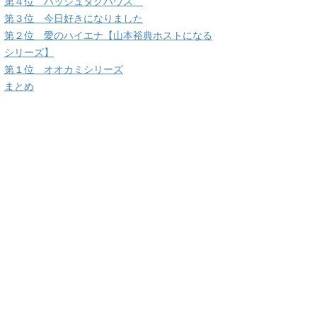
第４位 ハッシュタグハウス
第３位 今日好きになりました
第２位 愛のハイエナ【山本裕典ホストになる
シリーズ】
第１位 オオカミシリーズ
まとめ